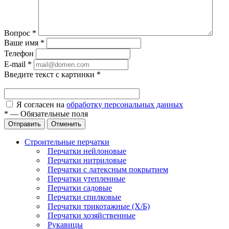
Вопрос
*
Ваше имя
*
Телефон
E-mail
*
Введите текст с картинки
*
Я согласен на
обработку персональных данных
*
—
Обязательные поля
Отправить
Отменить
Строительные перчатки
Перчатки нейлоновые
Перчатки нитриловые
Перчатки с латексным покрытием
Перчатки утепленные
Перчатки садовые
Перчатки спилковые
Перчатки трикотажные (Х/Б)
Перчатки хозяйственные
Рукавицы