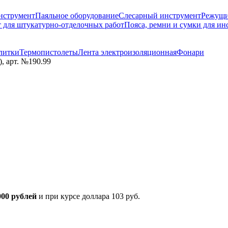
нструмент
Паяльное оборудование
Слесарный инструмент
Режущи
 для штукатурно-отделочных работ
Пояса, ремни и сумки для ин
литки
Термопистолеты
Лента электроизоляционная
Фонари
, арт. №190.99
000 рублей
и при курсе доллара 103 руб.