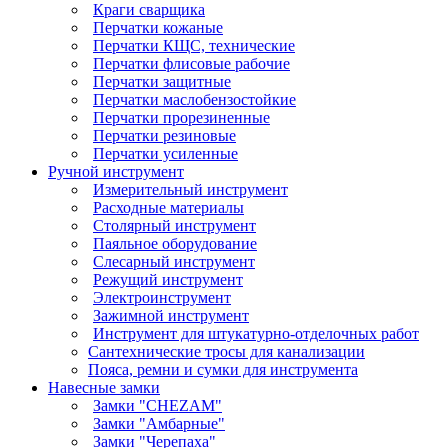
Краги сварщика
Перчатки кожаные
Перчатки КЩС, технические
Перчатки флисовые рабочие
Перчатки защитные
Перчатки маслобензостойкие
Перчатки прорезиненные
Перчатки резиновые
Перчатки усиленные
Ручной инструмент
Измерительный инструмент
Расходные материалы
Столярный инструмент
Паяльное оборудование
Слесарный инструмент
Режущий инструмент
Электроинструмент
Зажимной инструмент
Инструмент для штукатурно-отделочных работ
Сантехнические тросы для канализации
Пояса, ремни и сумки для инструмента
Навесные замки
Замки "CHEZAM"
Замки "Амбарные"
Замки "Черепаха"