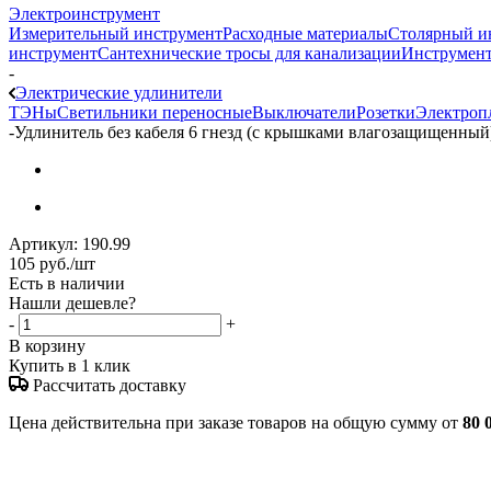
Электроинструмент
Измерительный инструмент
Расходные материалы
Столярный и
инструмент
Сантехнические тросы для канализации
Инструмент
-
Электрические удлинители
ТЭНы
Светильники переносные
Выключатели
Розетки
Электроп
-
Удлинитель без кабеля 6 гнезд (с крышками влагозащищенный)
Артикул:
190.99
105
руб.
/шт
Есть в наличии
Нашли дешевле?
-
+
В корзину
Купить в 1 клик
Рассчитать доставку
Цена действительна при заказе товаров на общую сумму от
80 