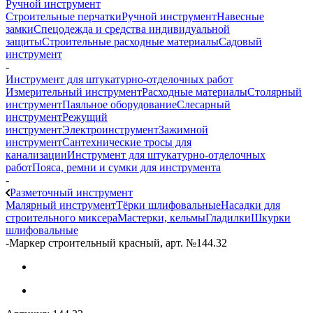
Ручной инструмент
Строительные перчатки
Ручной инструмент
Навесные
замки
Спецодежда и средства индивидуальной
защиты
Строительные расходные материалы
Садовый
инструмент
-
Инструмент для штукатурно-отделочных работ
Измерительный инструмент
Расходные материалы
Столярный
инструмент
Паяльное оборудование
Слесарный
инструмент
Режущий
инструмент
Электроинструмент
Зажимной
инструмент
Сантехнические тросы для
канализации
Инструмент для штукатурно-отделочных
работ
Пояса, ремни и сумки для инструмента
-
Разметочный инструмент
Малярный инструмент
Тёрки шлифовальные
Насадки для
строительного миксера
Мастерки, кельмы
Гладилки
Шкурки
шлифовальные
-
Маркер строительный красный, арт. №144.32