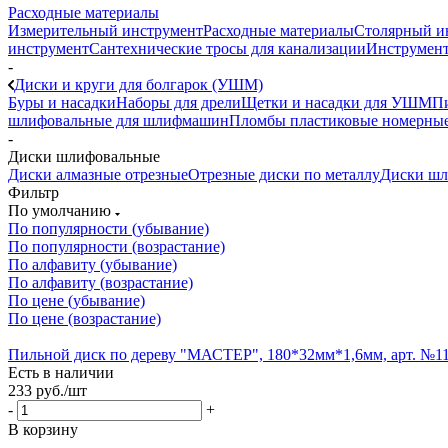
Расходные материалы
Измерительный инструмент
Расходные материалы
Столярный и
инструмент
Сантехнические тросы для канализации
Инструмент
-
Диски и круги для болгарок (УШМ)
Буры и насадки
Наборы для дрели
Щетки и насадки для УШМ
Пи
шлифовальные для шлифмашин
Пломбы пластиковые номерны
-
Диски шлифовальные
Диски алмазные отрезные
Отрезные диски по металлу
Диски шл
Фильтр
По умолчанию
По популярности (убывание)
По популярности (возрастание)
По алфавиту (убывание)
По алфавиту (возрастание)
По цене (убывание)
По цене (возрастание)
Пильной диск по дереву "МАСТЕР", 180*32мм*1,6мм, арт. №11
Есть в наличии
233
руб.
/шт
-
+
В корзину