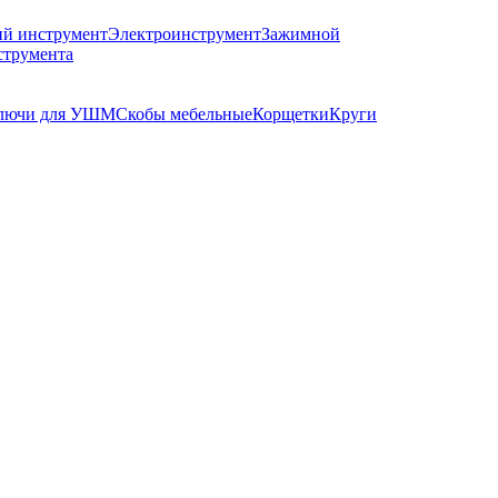
й инструмент
Электроинструмент
Зажимной
струмента
лючи для УШМ
Скобы мебельные
Корщетки
Круги