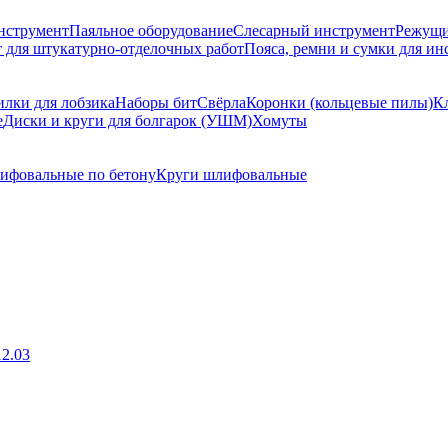
нструмент
Паяльное оборудование
Слесарный инструмент
Режущи
 для штукатурно-отделочных работ
Пояса, ремни и сумки для ин
лки для лобзика
Наборы бит
Свёрла
Коронки (кольцевые пилы)
К
е
Диски и круги для болгарок (УШМ)
Хомуты
ифовальные по бетону
Круги шлифовальные
2.03