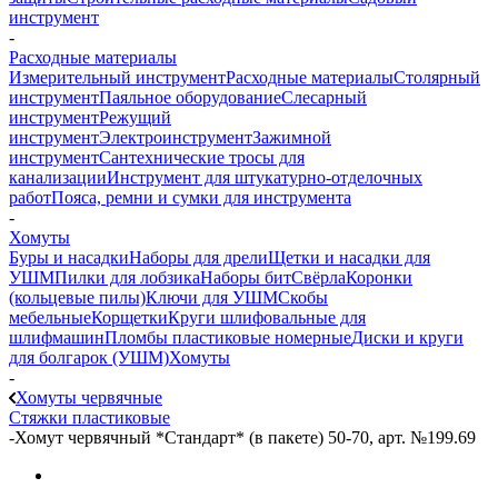
инструмент
-
Расходные материалы
Измерительный инструмент
Расходные материалы
Столярный
инструмент
Паяльное оборудование
Слесарный
инструмент
Режущий
инструмент
Электроинструмент
Зажимной
инструмент
Сантехнические тросы для
канализации
Инструмент для штукатурно-отделочных
работ
Пояса, ремни и сумки для инструмента
-
Хомуты
Буры и насадки
Наборы для дрели
Щетки и насадки для
УШМ
Пилки для лобзика
Наборы бит
Свёрла
Коронки
(кольцевые пилы)
Ключи для УШМ
Скобы
мебельные
Корщетки
Круги шлифовальные для
шлифмашин
Пломбы пластиковые номерные
Диски и круги
для болгарок (УШМ)
Хомуты
-
Хомуты червячные
Стяжки пластиковые
-
Хомут червячный *Стандарт* (в пакете) 50-70, арт. №199.69