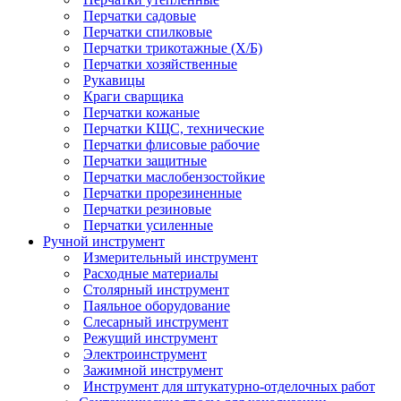
Перчатки садовые
Перчатки спилковые
Перчатки трикотажные (Х/Б)
Перчатки хозяйственные
Рукавицы
Краги сварщика
Перчатки кожаные
Перчатки КЩС, технические
Перчатки флисовые рабочие
Перчатки защитные
Перчатки маслобензостойкие
Перчатки прорезиненные
Перчатки резиновые
Перчатки усиленные
Ручной инструмент
Измерительный инструмент
Расходные материалы
Столярный инструмент
Паяльное оборудование
Слесарный инструмент
Режущий инструмент
Электроинструмент
Зажимной инструмент
Инструмент для штукатурно-отделочных работ