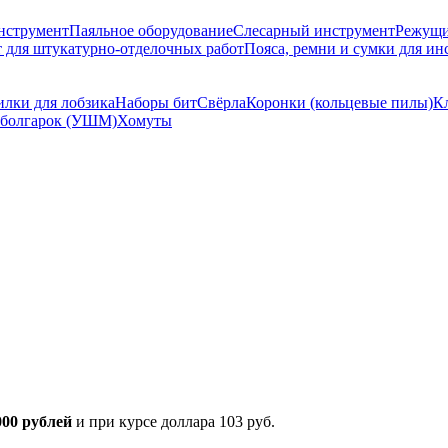
нструмент
Паяльное оборудование
Слесарный инструмент
Режущи
 для штукатурно-отделочных работ
Пояса, ремни и сумки для ин
лки для лобзика
Наборы бит
Свёрла
Коронки (кольцевые пилы)
К
я болгарок (УШМ)
Хомуты
000 рублей
и при курсе доллара 103 руб.