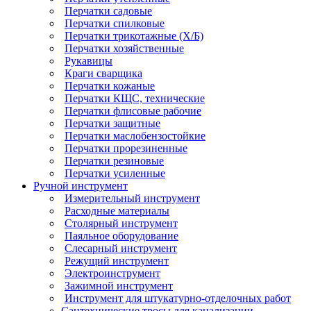
Перчатки садовые
Перчатки спилковые
Перчатки трикотажные (Х/Б)
Перчатки хозяйственные
Рукавицы
Краги сварщика
Перчатки кожаные
Перчатки КЩС, технические
Перчатки флисовые рабочие
Перчатки защитные
Перчатки маслобензостойкие
Перчатки прорезиненные
Перчатки резиновые
Перчатки усиленные
Ручной инструмент
Измерительный инструмент
Расходные материалы
Столярный инструмент
Паяльное оборудование
Слесарный инструмент
Режущий инструмент
Электроинструмент
Зажимной инструмент
Инструмент для штукатурно-отделочных работ
Сантехнические тросы для канализации