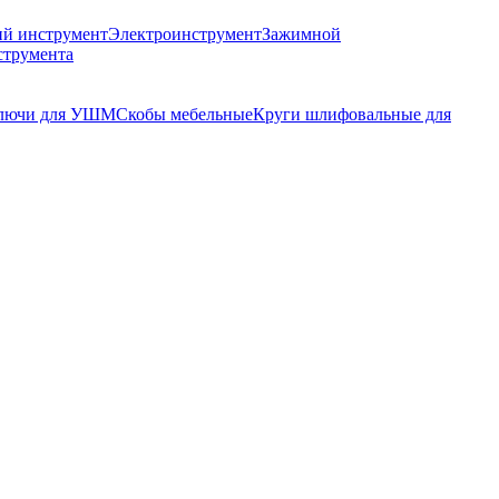
й инструмент
Электроинструмент
Зажимной
струмента
лючи для УШМ
Скобы мебельные
Круги шлифовальные для