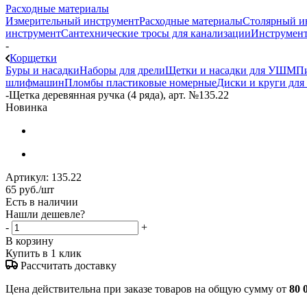
Расходные материалы
Измерительный инструмент
Расходные материалы
Столярный и
инструмент
Сантехнические тросы для канализации
Инструмент
-
Корщетки
Буры и насадки
Наборы для дрели
Щетки и насадки для УШМ
Пи
шлифмашин
Пломбы пластиковые номерные
Диски и круги дл
-
Щетка деревянная ручка (4 ряда), арт. №135.22
Новинка
Артикул:
135.22
65
руб.
/шт
Есть в наличии
Нашли дешевле?
-
+
В корзину
Купить в 1 клик
Рассчитать доставку
Цена действительна при заказе товаров на общую сумму от
80 