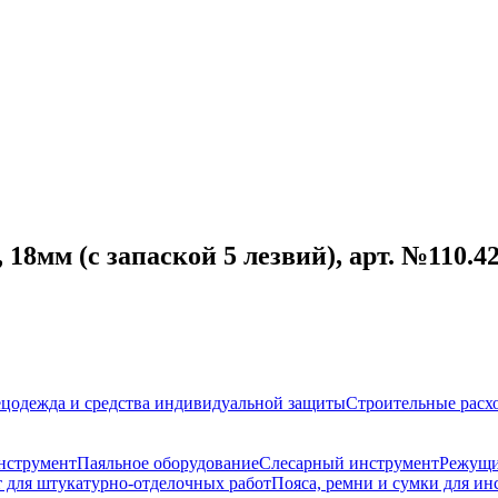
8мм (с запаской 5 лезвий), арт. №110.4
цодежда и средства индивидуальной защиты
Строительные расх
нструмент
Паяльное оборудование
Слесарный инструмент
Режущи
 для штукатурно-отделочных работ
Пояса, ремни и сумки для ин