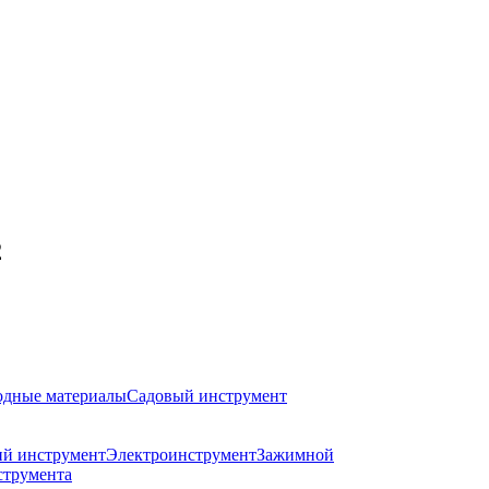
2
одные материалы
Садовый инструмент
й инструмент
Электроинструмент
Зажимной
струмента