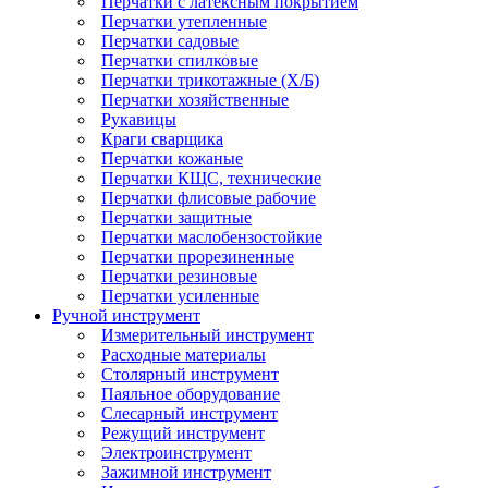
Перчатки с латексным покрытием
Перчатки утепленные
Перчатки садовые
Перчатки спилковые
Перчатки трикотажные (Х/Б)
Перчатки хозяйственные
Рукавицы
Краги сварщика
Перчатки кожаные
Перчатки КЩС, технические
Перчатки флисовые рабочие
Перчатки защитные
Перчатки маслобензостойкие
Перчатки прорезиненные
Перчатки резиновые
Перчатки усиленные
Ручной инструмент
Измерительный инструмент
Расходные материалы
Столярный инструмент
Паяльное оборудование
Слесарный инструмент
Режущий инструмент
Электроинструмент
Зажимной инструмент