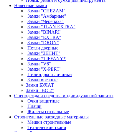
Пояса, ремни и сумки для инструмента
Навесные замки
Замки "CHEZAM"
Замки "Амбарные"
Замки "Черепаха"
Замки "TLAN EXTRA"
Замки "BINARI"
Замки "EXTRA"
Замки "DRON"
Петли дверные
Замки "ЗЕНИТ"
Замки *TIFFANY*
Замки "V6"
Замки "X-PERT"
Цилиндры и личинки
Замки врезные
Замки БУЛАТ
Замки "ВС-2"
Спецодежда и средства индивидуальной защиты
Очки защитные
Плащи
Жилеты сигнальные
Строительные расходные материалы
Мешки строительные
Технические ткани