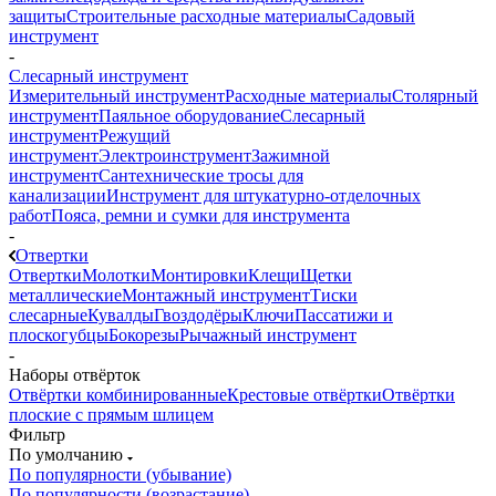
защиты
Строительные расходные материалы
Садовый
инструмент
-
Слесарный инструмент
Измерительный инструмент
Расходные материалы
Столярный
инструмент
Паяльное оборудование
Слесарный
инструмент
Режущий
инструмент
Электроинструмент
Зажимной
инструмент
Сантехнические тросы для
канализации
Инструмент для штукатурно-отделочных
работ
Пояса, ремни и сумки для инструмента
-
Отвертки
Отвертки
Молотки
Монтировки
Клещи
Щетки
металлические
Монтажный инструмент
Тиски
слесарные
Кувалды
Гвоздодёры
Ключи
Пассатижи и
плоскогубцы
Бокорезы
Рычажный инструмент
-
Наборы отвёрток
Отвёртки комбинированные
Крестовые отвёртки
Отвёртки
плоские с прямым шлицем
Фильтр
По умолчанию
По популярности (убывание)
По популярности (возрастание)