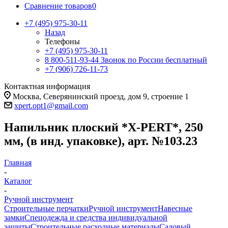
Сравнение товаров
0
+7 (495) 975-30-11
Назад
Телефоны
+7 (495) 975-30-11
8 800-511-93-44
Звонок по России бесплатный
+7 (906) 726-11-73
Контактная информация
Москва, Северянинский проезд, дом 9, строение 1
xpert.opt1@gmail.com
Напильник плоский *X-PERT*, 250
мм, (в инд. упаковке), арт. №103.23
Главная
-
Каталог
-
Ручной инструмент
Строительные перчатки
Ручной инструмент
Навесные
замки
Спецодежда и средства индивидуальной
защиты
Строительные расходные материалы
Садовый