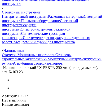
инструмент
-
Столярный инструмент
Измерительный инструмент
Расходные материалы
Столярный
инструмент
Паяльное оборудование
Слесарный
инструмент
Режущий
инструмент
Электроинструмент
Зажимной
инструмент
Сантехнические тросы для
канализации
Инструмент для штукатурно-отделочных
работ
Пояса, ремни и сумки для инструмента
-
Напильники
Стамески
Монтажные пистолеты
Степлеры
строительные
Заклёпочники
Монтажный инструмент
Рубанки
ручные
Струбцины столярные
Топоры
-
Напильник плоский *X-PERT*, 250 мм, (в инд. упаковке),
арт. №103.23
Артикул:
103.23
Нет в наличии
Нашли дешевле?