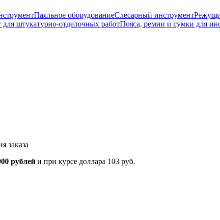
нструмент
Паяльное оборудование
Слесарный инструмент
Режущи
 для штукатурно-отделочных работ
Пояса, ремни и сумки для ин
я заказа
000 рублей
и при курсе доллара 103 руб.