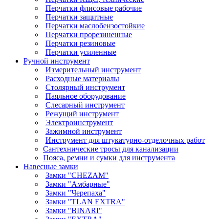
Перчатки флисовые рабочие
Перчатки защитные
Перчатки маслобензостойкие
Перчатки прорезиненные
Перчатки резиновые
Перчатки усиленные
Ручной инструмент
Измерительный инструмент
Расходные материалы
Столярный инструмент
Паяльное оборудование
Слесарный инструмент
Режущий инструмент
Электроинструмент
Зажимной инструмент
Инструмент для штукатурно-отделочных работ
Сантехнические тросы для канализации
Пояса, ремни и сумки для инструмента
Навесные замки
Замки "CHEZAM"
Замки "Амбарные"
Замки "Черепаха"
Замки "TLAN EXTRA"
Замки "BINARI"