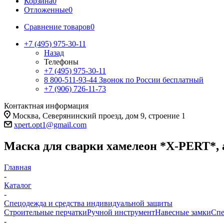
Корзина
0
Отложенные
0
Сравнение товаров
0
+7 (495) 975-30-11
Назад
Телефоны
+7 (495) 975-30-11
8 800-511-93-44
Звонок по России бесплатный
+7 (906) 726-11-73
Контактная информация
Москва, Северянинский проезд, дом 9, строение 1
xpert.opt1@gmail.com
Маска для сварки хамелеон *X-PERT*, 
Главная
-
Каталог
-
Спецодежда и средства индивидуальной защиты
Строительные перчатки
Ручной инструмент
Навесные замки
Спе
-