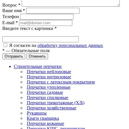
Вопрос
*
Ваше имя
*
Телефон
E-mail
*
Введите текст с картинки
*
Я согласен на
обработку персональных данных
*
—
Обязательные поля
Отправить
Отменить
Строительные перчатки
Перчатки нейлоновые
Перчатки нитриловые
Перчатки с латексным покрытием
Перчатки утепленные
Перчатки садовые
Перчатки спилковые
Перчатки трикотажные (Х/Б)
Перчатки хозяйственные
Рукавицы
Краги сварщика
Перчатки кожаные
Перчатки КЩС, технические