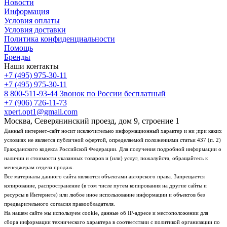
Новости
Информация
Условия оплаты
Условия доставки
Политика конфиденциальности
Помощь
Бренды
Наши контакты
+7 (495) 975-30-11
+7 (495) 975-30-11
8 800-511-93-44
Звонок по России бесплатный
+7 (906) 726-11-73
xpert.opt1@gmail.com
Москва, Северянинский проезд, дом 9, строение 1
Данный интернет-сайт носит исключительно информационный характер и ни ;при каких
условиях не является публичной офертой, определяемой положениями статьи 437 (п. 2)
Гражданского кодекса Российской Федерации. Для получения подробной информации о
наличии и стоимости указанных товаров и (или) услуг, пожалуйста, обращайтесь к
менеджерам отдела продаж.
Все материалы данного сайта являются объектами авторского права. Запрещается
копирование, распространение (в том числе путем копирования на другие сайты и
ресурсы в Интернете) или любое иное использование информации и объектов без
предварительного согласия правообладателя.
На нашем сайте мы используем cookie, данные об IP-адресе и местоположении для
сбора информации технического характера в соответствии с политикой организации по