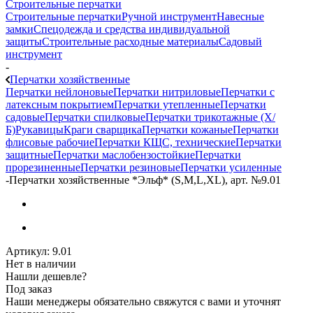
Строительные перчатки
Строительные перчатки
Ручной инструмент
Навесные
замки
Спецодежда и средства индивидуальной
защиты
Строительные расходные материалы
Садовый
инструмент
-
Перчатки хозяйственные
Перчатки нейлоновые
Перчатки нитриловые
Перчатки с
латексным покрытием
Перчатки утепленные
Перчатки
садовые
Перчатки спилковые
Перчатки трикотажные (Х/
Б)
Рукавицы
Краги сварщика
Перчатки кожаные
Перчатки
флисовые рабочие
Перчатки КЩС, технические
Перчатки
защитные
Перчатки маслобензостойкие
Перчатки
прорезиненные
Перчатки резиновые
Перчатки усиленные
-
Перчатки хозяйственные *Эльф* (S,M,L,XL), арт. №9.01
Артикул:
9.01
Нет в наличии
Нашли дешевле?
Под заказ
Наши менеджеры обязательно свяжутся с вами и уточнят