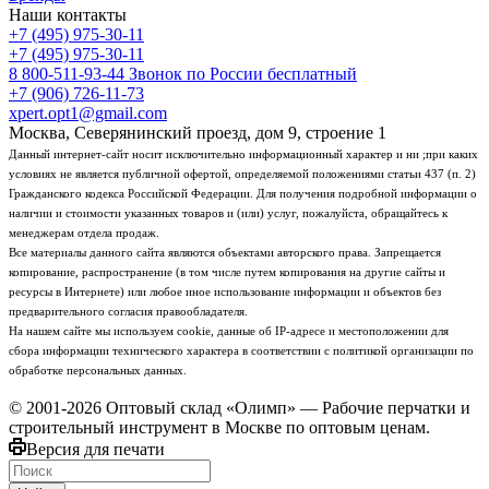
Наши контакты
+7 (495) 975-30-11
+7 (495) 975-30-11
8 800-511-93-44
Звонок по России бесплатный
+7 (906) 726-11-73
xpert.opt1@gmail.com
Москва, Северянинский проезд, дом 9, строение 1
Данный интернет-сайт носит исключительно информационный характер и ни ;при каких
условиях не является публичной офертой, определяемой положениями статьи 437 (п. 2)
Гражданского кодекса Российской Федерации. Для получения подробной информации о
наличии и стоимости указанных товаров и (или) услуг, пожалуйста, обращайтесь к
менеджерам отдела продаж.
Все материалы данного сайта являются объектами авторского права. Запрещается
копирование, распространение (в том числе путем копирования на другие сайты и
ресурсы в Интернете) или любое иное использование информации и объектов без
предварительного согласия правообладателя.
На нашем сайте мы используем cookie, данные об IP-адресе и местоположении для
сбора информации технического характера в соответствии с политикой организации по
обработке персональных данных.
© 2001-2026 Оптовый склад «Олимп» — Рабочие перчатки и
строительный инструмент в Москве по оптовым ценам.
Версия для печати