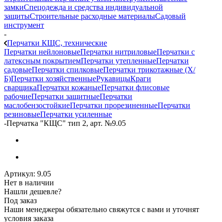
замки
Спецодежда и средства индивидуальной
защиты
Строительные расходные материалы
Садовый
инструмент
-
Перчатки КЩС, технические
Перчатки нейлоновые
Перчатки нитриловые
Перчатки с
латексным покрытием
Перчатки утепленные
Перчатки
садовые
Перчатки спилковые
Перчатки трикотажные (Х/
Б)
Перчатки хозяйственные
Рукавицы
Краги
сварщика
Перчатки кожаные
Перчатки флисовые
рабочие
Перчатки защитные
Перчатки
маслобензостойкие
Перчатки прорезиненные
Перчатки
резиновые
Перчатки усиленные
-
Перчатка "КЩС" тип 2, арт. №9.05
Артикул:
9.05
Нет в наличии
Нашли дешевле?
Под заказ
Наши менеджеры обязательно свяжутся с вами и уточнят
условия заказа