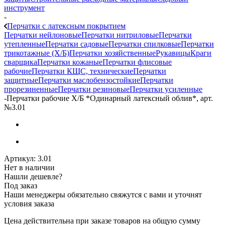
инструмент
-
Перчатки с латексным покрытием
Перчатки нейлоновые
Перчатки нитриловые
Перчатки
утепленные
Перчатки садовые
Перчатки спилковые
Перчатки
трикотажные (Х/Б)
Перчатки хозяйственные
Рукавицы
Краги
сварщика
Перчатки кожаные
Перчатки флисовые
рабочие
Перчатки КЩС, технические
Перчатки
защитные
Перчатки маслобензостойкие
Перчатки
прорезиненные
Перчатки резиновые
Перчатки усиленные
-
Перчатки рабочие Х/Б *Одинарный латексный облив*, арт.
№3.01
Артикул:
3.01
Нет в наличии
Нашли дешевле?
Под заказ
Наши менеджеры обязательно свяжутся с вами и уточнят
условия заказа
Цена действительна при заказе товаров на общую сумму