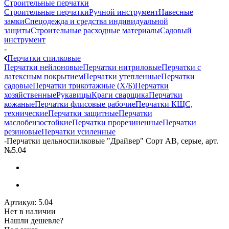
Строительные перчатки
Строительные перчатки
Ручной инструмент
Навесные
замки
Спецодежда и средства индивидуальной
защиты
Строительные расходные материалы
Садовый
инструмент
-
Перчатки спилковые
Перчатки нейлоновые
Перчатки нитриловые
Перчатки с
латексным покрытием
Перчатки утепленные
Перчатки
садовые
Перчатки трикотажные (Х/Б)
Перчатки
хозяйственные
Рукавицы
Краги сварщика
Перчатки
кожаные
Перчатки флисовые рабочие
Перчатки КЩС,
технические
Перчатки защитные
Перчатки
маслобензостойкие
Перчатки прорезиненные
Перчатки
резиновые
Перчатки усиленные
-
Перчатки цельноспилковые "Драйвер" Сорт АВ, серые, арт.
№5.04
Артикул:
5.04
Нет в наличии
Нашли дешевле?