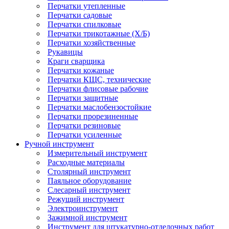
Перчатки утепленные
Перчатки садовые
Перчатки спилковые
Перчатки трикотажные (Х/Б)
Перчатки хозяйственные
Рукавицы
Краги сварщика
Перчатки кожаные
Перчатки КЩС, технические
Перчатки флисовые рабочие
Перчатки защитные
Перчатки маслобензостойкие
Перчатки прорезиненные
Перчатки резиновые
Перчатки усиленные
Ручной инструмент
Измерительный инструмент
Расходные материалы
Столярный инструмент
Паяльное оборудование
Слесарный инструмент
Режущий инструмент
Электроинструмент
Зажимной инструмент
Инструмент для штукатурно-отделочных работ