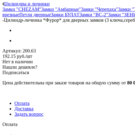
Цилиндры и личинки
Замки "CHEZAM"
Замки "Амбарные"
Замки "Черепаха"
Замки 
врезные
Петли дверные
Замки БУЛАТ
Замки "ВС-2"
Замки "ЗЕН
-
Цилиндр-личинка *Фурор* для дверных замков (3 ключа,серебр
Артикул:
200.63
192.15
руб.
/шт
Нет в наличии
Нашли дешевле?
Подписаться
Цена действительна при заказе товаров на общую сумму от
80 
Оплата
Доставка
Задать вопрос
Оплата