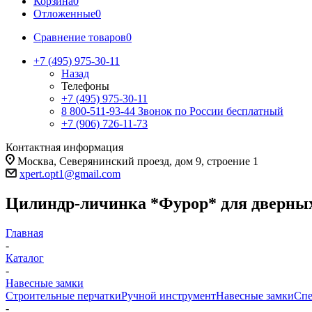
Корзина
0
Отложенные
0
Сравнение товаров
0
+7 (495) 975-30-11
Назад
Телефоны
+7 (495) 975-30-11
8 800-511-93-44
Звонок по России бесплатный
+7 (906) 726-11-73
Контактная информация
Москва, Северянинский проезд, дом 9, строение 1
xpert.opt1@gmail.com
Цилиндр-личинка *Фурор* для дверных з
Главная
-
Каталог
-
Навесные замки
Строительные перчатки
Ручной инструмент
Навесные замки
Спе
-