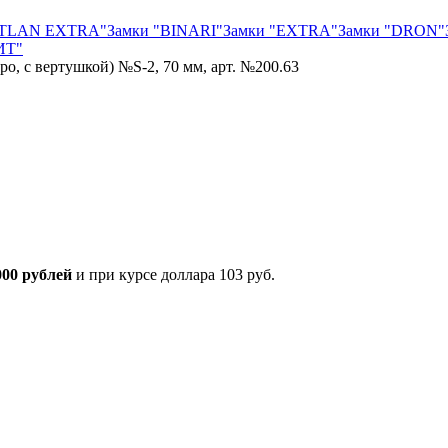
"TLAN EXTRA"
Замки "BINARI"
Замки "EXTRA"
Замки "DRON"
ИТ"
о, с вертушкой) №S-2, 70 мм, арт. №200.63
000 рублей
и при курсе доллара 103 руб.