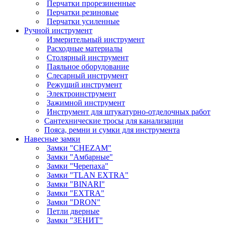
Перчатки прорезиненные
Перчатки резиновые
Перчатки усиленные
Ручной инструмент
Измерительный инструмент
Расходные материалы
Столярный инструмент
Паяльное оборудование
Слесарный инструмент
Режущий инструмент
Электроинструмент
Зажимной инструмент
Инструмент для штукатурно-отделочных работ
Сантехнические тросы для канализации
Пояса, ремни и сумки для инструмента
Навесные замки
Замки "CHEZAM"
Замки "Амбарные"
Замки "Черепаха"
Замки "TLAN EXTRA"
Замки "BINARI"
Замки "EXTRA"
Замки "DRON"
Петли дверные
Замки "ЗЕНИТ"