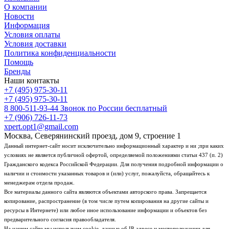
О компании
Новости
Информация
Условия оплаты
Условия доставки
Политика конфиденциальности
Помощь
Бренды
Наши контакты
+7 (495) 975-30-11
+7 (495) 975-30-11
8 800-511-93-44
Звонок по России бесплатный
+7 (906) 726-11-73
xpert.opt1@gmail.com
Москва, Северянинский проезд, дом 9, строение 1
Данный интернет-сайт носит исключительно информационный характер и ни ;при каких
условиях не является публичной офертой, определяемой положениями статьи 437 (п. 2)
Гражданского кодекса Российской Федерации. Для получения подробной информации о
наличии и стоимости указанных товаров и (или) услуг, пожалуйста, обращайтесь к
менеджерам отдела продаж.
Все материалы данного сайта являются объектами авторского права. Запрещается
копирование, распространение (в том числе путем копирования на другие сайты и
ресурсы в Интернете) или любое иное использование информации и объектов без
предварительного согласия правообладателя.
На нашем сайте мы используем cookie, данные об IP-адресе и местоположении для