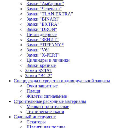
Замки "Амбарные"
Замки "Черепаха"
Замки "TLAN EXTRA"
Замки "BINARI"
Замки "EXTRA"
Замки "DRON"
Петли дверные
Замки "ЗЕНИТ"
Замки *TIFFANY*
Замки "V6"
Замки "X-PERT"
Цилиндры и личинки
Замки врезные
Замки БУЛАТ
Замки "ВС-2"
Спецодежда и средства индивидуальной защиты
Очки защитные
Плащи
Жилеты сигнальные
Строительные расходные материалы
Мешки строительные
Технические ткани
Садовый инструмент
Секаторы
Шланги для полива