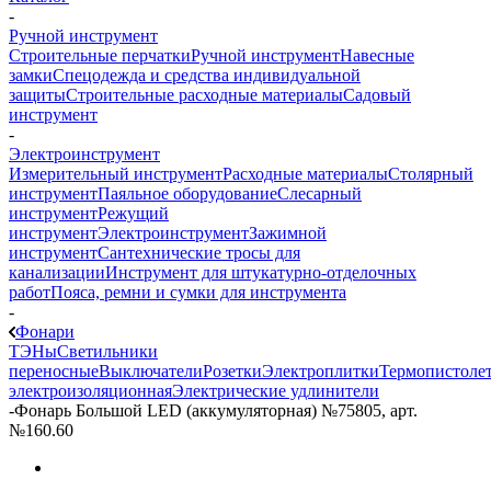
-
Ручной инструмент
Строительные перчатки
Ручной инструмент
Навесные
замки
Спецодежда и средства индивидуальной
защиты
Строительные расходные материалы
Садовый
инструмент
-
Электроинструмент
Измерительный инструмент
Расходные материалы
Столярный
инструмент
Паяльное оборудование
Слесарный
инструмент
Режущий
инструмент
Электроинструмент
Зажимной
инструмент
Сантехнические тросы для
канализации
Инструмент для штукатурно-отделочных
работ
Пояса, ремни и сумки для инструмента
-
Фонари
ТЭНы
Светильники
переносные
Выключатели
Розетки
Электроплитки
Термопистоле
электроизоляционная
Электрические удлинители
-
Фонарь Большой LED (аккумуляторная) №75805, арт.
№160.60