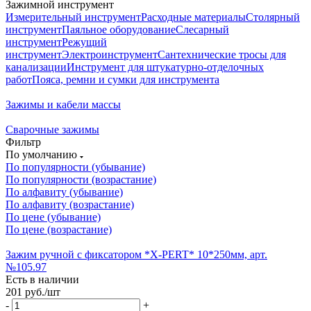
Зажимной инструмент
Измерительный инструмент
Расходные материалы
Столярный
инструмент
Паяльное оборудование
Слесарный
инструмент
Режущий
инструмент
Электроинструмент
Сантехнические тросы для
канализации
Инструмент для штукатурно-отделочных
работ
Пояса, ремни и сумки для инструмента
Зажимы и кабели массы
Сварочные зажимы
Фильтр
По умолчанию
По популярности (убывание)
По популярности (возрастание)
По алфавиту (убывание)
По алфавиту (возрастание)
По цене (убывание)
По цене (возрастание)
Зажим ручной с фиксатором *X-PERT* 10*250мм, арт.
№105.97
Есть в наличии
201
руб.
/шт
-
+