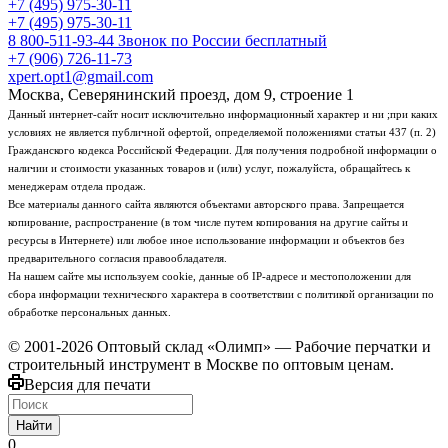
+7 (495) 975-30-11
+7 (495) 975-30-11
8 800-511-93-44
Звонок по России бесплатный
+7 (906) 726-11-73
xpert.opt1@gmail.com
Москва, Северянинский проезд, дом 9, строение 1
Данный интернет-сайт носит исключительно информационный характер и ни ;при каких
условиях не является публичной офертой, определяемой положениями статьи 437 (п. 2)
Гражданского кодекса Российской Федерации. Для получения подробной информации о
наличии и стоимости указанных товаров и (или) услуг, пожалуйста, обращайтесь к
менеджерам отдела продаж.
Все материалы данного сайта являются объектами авторского права. Запрещается
копирование, распространение (в том числе путем копирования на другие сайты и
ресурсы в Интернете) или любое иное использование информации и объектов без
предварительного согласия правообладателя.
На нашем сайте мы используем cookie, данные об IP-адресе и местоположении для
сбора информации технического характера в соответствии с политикой организации по
обработке персональных данных.
© 2001-2026 Оптовый склад «Олимп» — Рабочие перчатки и
строительный инструмент в Москве по оптовым ценам.
Версия для печати
Найти
0