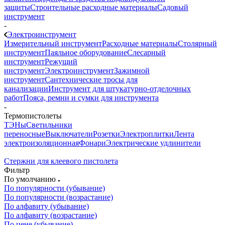
защиты
Строительные расходные материалы
Садовый
инструмент
-
Электроинструмент
Измерительный инструмент
Расходные материалы
Столярный
инструмент
Паяльное оборудование
Слесарный
инструмент
Режущий
инструмент
Электроинструмент
Зажимной
инструмент
Сантехнические тросы для
канализации
Инструмент для штукатурно-отделочных
работ
Пояса, ремни и сумки для инструмента
-
Термопистолеты
ТЭНы
Светильники
переносные
Выключатели
Розетки
Электроплитки
Лента
электроизоляционная
Фонари
Электрические удлинители
Стержни для клеевого пистолета
Фильтр
По умолчанию
По популярности (убывание)
По популярности (возрастание)
По алфавиту (убывание)
По алфавиту (возрастание)
По цене (убывание)