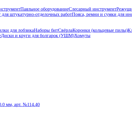
нструмент
Паяльное оборудование
Слесарный инструмент
Режущи
 для штукатурно-отделочных работ
Пояса, ремни и сумки для ин
лки для лобзика
Наборы бит
Свёрла
Коронки (кольцевые пилы)
К
е
Диски и круги для болгарок (УШМ)
Хомуты
0.0 мм, арт. №114.40