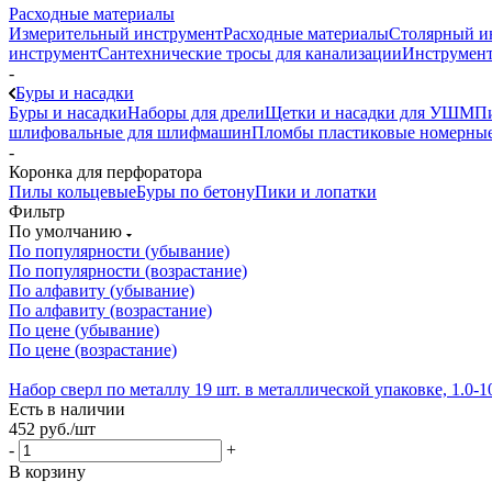
Расходные материалы
Измерительный инструмент
Расходные материалы
Столярный и
инструмент
Сантехнические тросы для канализации
Инструмент
-
Буры и насадки
Буры и насадки
Наборы для дрели
Щетки и насадки для УШМ
Пи
шлифовальные для шлифмашин
Пломбы пластиковые номерны
-
Коронка для перфоратора
Пилы кольцевые
Буры по бетону
Пики и лопатки
Фильтр
По умолчанию
По популярности (убывание)
По популярности (возрастание)
По алфавиту (убывание)
По алфавиту (возрастание)
По цене (убывание)
По цене (возрастание)
Набор сверл по металлу 19 шт. в металлической упаковке, 1.0-1
Есть в наличии
452
руб.
/шт
-
+
В корзину