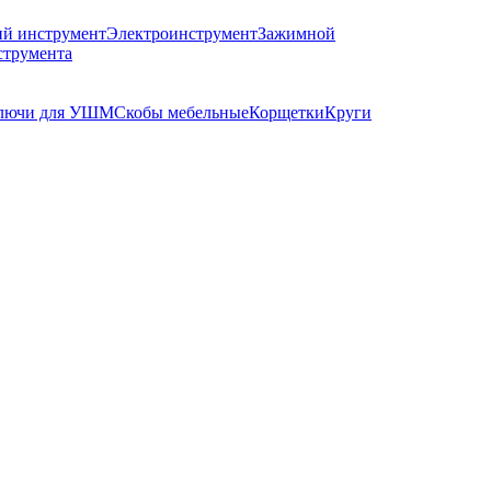
й инструмент
Электроинструмент
Зажимной
струмента
лючи для УШМ
Скобы мебельные
Корщетки
Круги