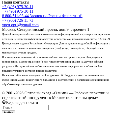
Наши контакты
+7 (495) 975-30-11
+7 (495) 975-30-11
8 800-511-93-44
Звонок по России бесплатный
+7 (906) 726-11-73
xpert.opt1@gmail.com
Москва, Северянинский проезд, дом 9, строение 1
Данный интернет-сайт носит исключительно информационный характер и ни ;при каких
условиях не является публичной офертой, определяемой положениями статьи 437 (п. 2)
Гражданского кодекса Российской Федерации. Для получения подробной информации о
наличии и стоимости указанных товаров и (или) услуг, пожалуйста, обращайтесь к
менеджерам отдела продаж.
Все материалы данного сайта являются объектами авторского права. Запрещается
копирование, распространение (в том числе путем копирования на другие сайты и
ресурсы в Интернете) или любое иное использование информации и объектов без
предварительного согласия правообладателя.
На нашем сайте мы используем cookie, данные об IP-адресе и местоположении для
сбора информации технического характера в соответствии с политикой организации по
обработке персональных данных.
© 2001-2026 Оптовый склад «Олимп» — Рабочие перчатки и
строительный инструмент в Москве по оптовым ценам.
Версия для печати
Найти