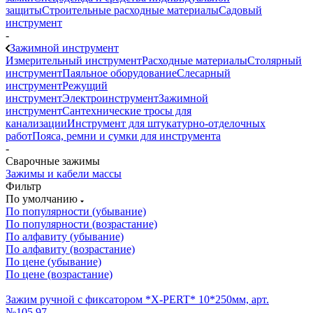
защиты
Строительные расходные материалы
Садовый
инструмент
-
Зажимной инструмент
Измерительный инструмент
Расходные материалы
Столярный
инструмент
Паяльное оборудование
Слесарный
инструмент
Режущий
инструмент
Электроинструмент
Зажимной
инструмент
Сантехнические тросы для
канализации
Инструмент для штукатурно-отделочных
работ
Пояса, ремни и сумки для инструмента
-
Сварочные зажимы
Зажимы и кабели массы
Фильтр
По умолчанию
По популярности (убывание)
По популярности (возрастание)
По алфавиту (убывание)
По алфавиту (возрастание)
По цене (убывание)
По цене (возрастание)
Зажим ручной с фиксатором *X-PERT* 10*250мм, арт.
№105.97