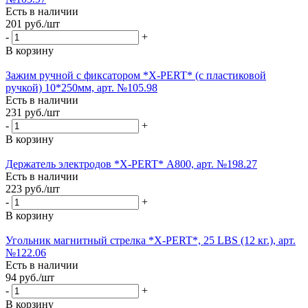
Есть в наличии
201
руб.
/шт
-
+
В корзину
Зажим ручной с фиксатором *X-PERT* (с пластиковой
ручкой) 10*250мм, арт. №105.98
Есть в наличии
231
руб.
/шт
-
+
В корзину
Держатель электродов *X-PERT* А800, арт. №198.27
Есть в наличии
223
руб.
/шт
-
+
В корзину
Угольник магнитный стрелка *X-PERT*, 25 LBS (12 кг.), арт.
№122.06
Есть в наличии
94
руб.
/шт
-
+
В корзину